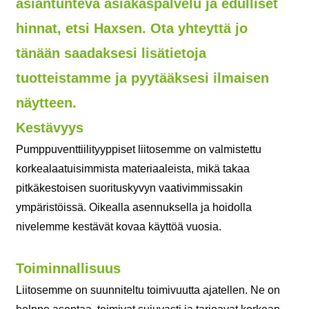
asiantunteva asiakaspalvelu ja edulliset
hinnat, etsi Haxsen. Ota yhteyttä jo
tänään saadaksesi lisätietoja
tuotteistamme ja pyytääksesi ilmaisen
näytteen.
Kestävyys
Pumppuventtiilityyppiset liitosemme on valmistettu
korkealaatuisimmista materiaaleista, mikä takaa
pitkäkestoisen suorituskyvyn vaativimmissakin
ympäristöissä. Oikealla asennuksella ja hoidolla
nivelemme kestävät kovaa käyttöä vuosia.
Toiminnallisuus
Liitosemme on suunniteltu toimivuutta ajatellen. Ne on