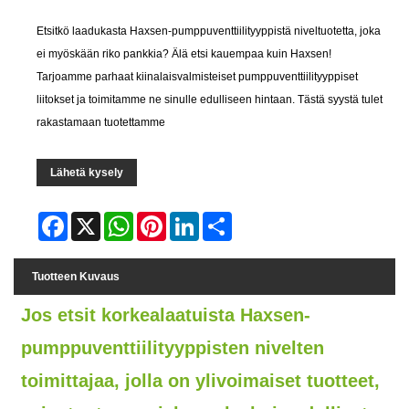
Etsitkö laadukasta Haxsen-pumppuventtiilityyppistä niveltuotetta, joka
ei myöskään riko pankkia? Älä etsi kauempaa kuin Haxsen!
Tarjoamme parhaat kiinalaisvalmisteiset pumppuventtiilityyppiset
liitokset ja toimitamme ne sinulle edulliseen hintaan. Tästä syystä tulet
rakastamaan tuotettamme
Lähetä kysely
Facebook
X
WhatsApp
Pinterest
LinkedIn
Share
Tuotteen Kuvaus
Jos etsit korkealaatuista Haxsen-
pumppuventtiilityyppisten nivelten
toimittajaa, jolla on ylivoimaiset tuotteet,