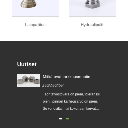
Laippaliitos
Hydraulipultti
Uutiset
Mitkä ovat tarkkuusmuotin
taonta tärkeimmät edut
2024/03/08
verrattuna tavalliseen
takomiseen?
Taontatyöstövara on pieni, toleranssi
i,
pieni, pinnan karheusarvo on pieni.
jen,
Se voi osittain tai kokonaan korvata
en
osien työstön, joten se säästää
sä.
materiaaleja...