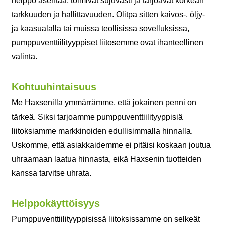
helppo asentaa, toimivat sujuvasti ja tarjoavat korkean
tarkkuuden ja hallittavuuden. Olitpa sitten kaivos-, öljy-
ja kaasualalla tai muissa teollisissa sovelluksissa,
pumppuventtiilityyppiset liitosemme ovat ihanteellinen
valinta.
Kohtuuhintaisuus
Me Haxsenilla ymmärrämme, että jokainen penni on
tärkeä. Siksi tarjoamme pumppuventtiilityyppisiä
liitoksiamme markkinoiden edullisimmalla hinnalla.
Uskomme, että asiakkaidemme ei pitäisi koskaan joutua
uhraamaan laatua hinnasta, eikä Haxsenin tuotteiden
kanssa tarvitse uhrata.
Helppokäyttöisyys
Pumppuventtiilityyppisissä liitoksissamme on selkeät