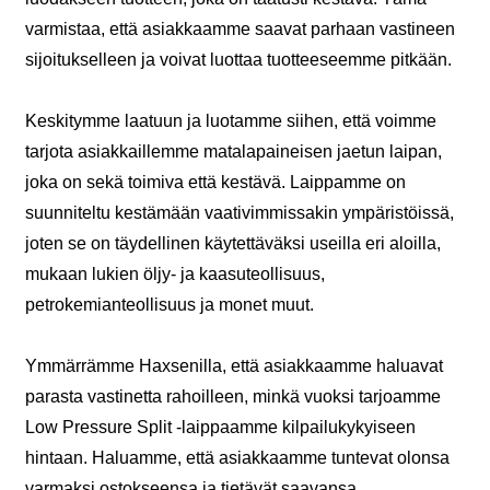
varmistaa, että asiakkaamme saavat parhaan vastineen
sijoitukselleen ja voivat luottaa tuotteeseemme pitkään.
Keskitymme laatuun ja luotamme siihen, että voimme
tarjota asiakkaillemme matalapaineisen jaetun laipan,
joka on sekä toimiva että kestävä. Laippamme on
suunniteltu kestämään vaativimmissakin ympäristöissä,
joten se on täydellinen käytettäväksi useilla eri aloilla,
mukaan lukien öljy- ja kaasuteollisuus,
petrokemianteollisuus ja monet muut.
Ymmärrämme Haxsenilla, että asiakkaamme haluavat
parasta vastinetta rahoilleen, minkä vuoksi tarjoamme
Low Pressure Split -laippaamme kilpailukykyiseen
hintaan. Haluamme, että asiakkaamme tuntevat olonsa
varmaksi ostokseensa ja tietävät saavansa