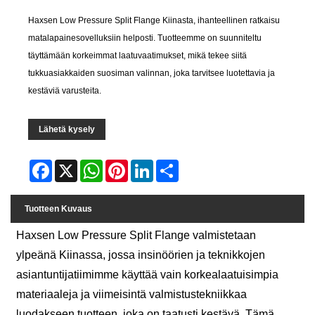
Haxsen Low Pressure Split Flange Kiinasta, ihanteellinen ratkaisu
matalapainesovelluksiin helposti. Tuotteemme on suunniteltu
täyttämään korkeimmat laatuvaatimukset, mikä tekee siitä
tukkuasiakkaiden suosiman valinnan, joka tarvitsee luotettavia ja
kestäviä varusteita.
Lähetä kysely
Facebook
X
WhatsApp
Pinterest
LinkedIn
Share
Tuotteen Kuvaus
Haxsen Low Pressure Split Flange valmistetaan
ylpeänä Kiinassa, jossa insinöörien ja teknikkojen
asiantuntijatiimimme käyttää vain korkealaatuisimpia
materiaaleja ja viimeisintä valmistustekniikkaa
luodakseen tuotteen, joka on taatusti kestävä. Tämä