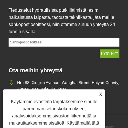
Tiedustelut hydraulisista putkiliittimistä, esim.
halkaistusta laipasta, taotusta tekniikasta, jätä meille
sähköpostiosoitteesi, niin otamme sinuun yhteyttä 24
tunnin sisällä.
Ota meihin yhteyttä
Nro 88, Xingxin Avenue, Wanghai Street, Haiyan County,
Zhejiangin maakunta, Kiina
X
+86-573-86451918
Käytämme evästeitä tarjotaksemme sinulle
mangerzw@haxsen.com
paremman selauskokemuksen,
analysoidaksemme sivuston liikennettä ja
mukauttaaksemme sisältöä. Käyttämällä tätä
Links
Sitemap
RSS
XML
Tietosuojakäytäntö