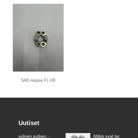
SAE-laippa FL-08
Uutiset
Mitkä ovat tarkkuusmuotin
Mikä on