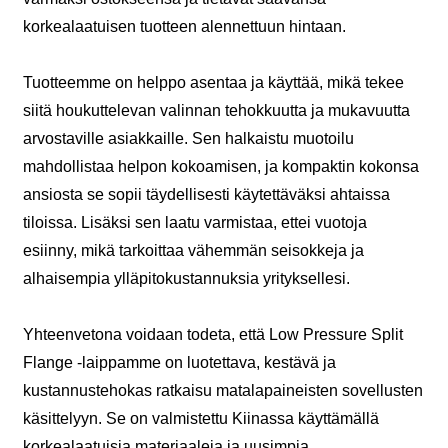
korkealaatuisen tuotteen alennettuun hintaan.
Tuotteemme on helppo asentaa ja käyttää, mikä tekee
siitä houkuttelevan valinnan tehokkuutta ja mukavuutta
arvostaville asiakkaille. Sen halkaistu muotoilu
mahdollistaa helpon kokoamisen, ja kompaktin kokonsa
ansiosta se sopii täydellisesti käytettäväksi ahtaissa
tiloissa. Lisäksi sen laatu varmistaa, ettei vuotoja
esiinny, mikä tarkoittaa vähemmän seisokkeja ja
alhaisempia ylläpitokustannuksia yrityksellesi.
Yhteenvetona voidaan todeta, että Low Pressure Split
Flange -laippamme on luotettava, kestävä ja
kustannustehokas ratkaisu matalapaineisten sovellusten
käsittelyyn. Se on valmistettu Kiinassa käyttämällä
korkealaatuisia materiaaleja ja uusimpia