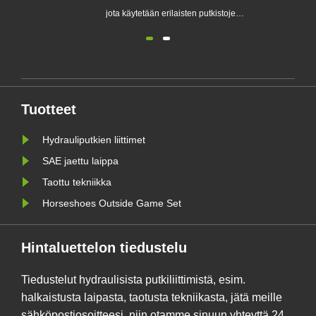
jen,
Se voi osittain tai kokonaan korvata
jota käyt
en
osien työstön, joten se säästää
letkujen
sä.
materiaaleja...
kytkemise
Ne on us
ruostuma
hiiliteräs
Tuotteet
voivat ke
korkeaa...
Hydrauliputkien liittimet
SAE jaettu laippa
Taottu tekniikka
Horseshoes Outside Game Set
Hintaluettelon tiedustelu
Tiedustelut hydraulisista putkiliittimistä, esim.
halkaistusta laipasta, taotusta tekniikasta, jätä meille
sähköpostiosoitteesi, niin otamme sinuun yhteyttä 24