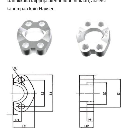
laadukkaita laippoja alennettuun hintaan, älä etsi
kauempaa kuin Haxsen.