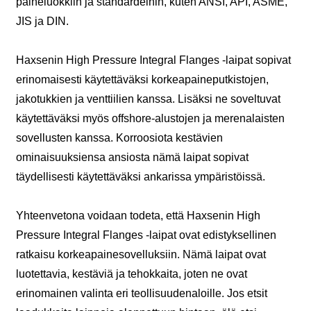
paineluokkiin ja standardeihin, kuten ANSI, API, ASME,
JIS ja DIN.
Haxsenin High Pressure Integral Flanges -laipat sopivat
erinomaisesti käytettäväksi korkeapaineputkistojen,
jakotukkien ja venttiilien kanssa. Lisäksi ne soveltuvat
käytettäväksi myös offshore-alustojen ja merenalaisten
sovellusten kanssa. Korroosiota kestävien
ominaisuuksiensa ansiosta nämä laipat sopivat
täydellisesti käytettäväksi ankarissa ympäristöissä.
Yhteenvetona voidaan todeta, että Haxsenin High
Pressure Integral Flanges -laipat ovat edistyksellinen
ratkaisu korkeapainesovelluksiin. Nämä laipat ovat
luotettavia, kestäviä ja tehokkaita, joten ne ovat
erinomainen valinta eri teollisuudenaloille. Jos etsit