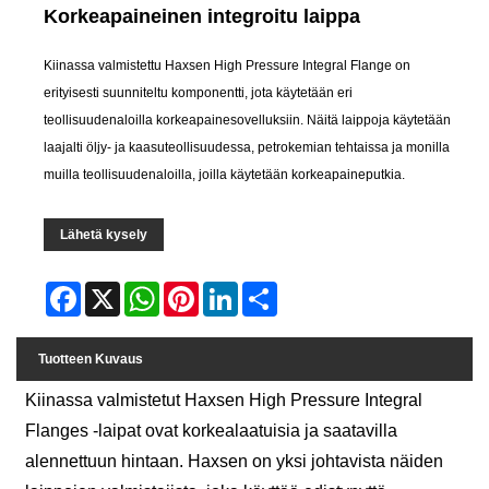
Korkeapaineinen integroitu laippa
Kiinassa valmistettu Haxsen High Pressure Integral Flange on
erityisesti suunniteltu komponentti, jota käytetään eri
teollisuudenaloilla korkeapainesovelluksiin. Näitä laippoja käytetään
laajalti öljy- ja kaasuteollisuudessa, petrokemian tehtaissa ja monilla
muilla teollisuudenaloilla, joilla käytetään korkeapaineputkia.
Lähetä kysely
Facebook
X
WhatsApp
Pinterest
LinkedIn
Share
Tuotteen Kuvaus
Kiinassa valmistetut Haxsen High Pressure Integral
Flanges -laipat ovat korkealaatuisia ja saatavilla
alennettuun hintaan. Haxsen on yksi johtavista näiden