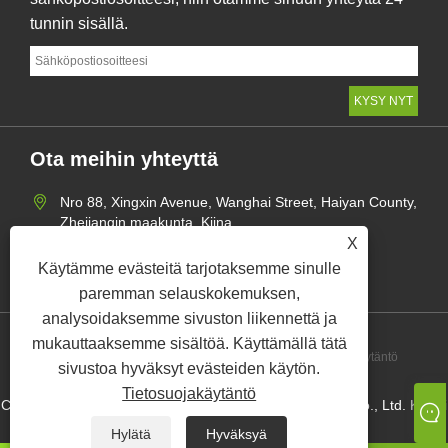
tunnin sisällä.
Ota meihin yhteyttä
Nro 88, Xingxin Avenue, Wanghai Street, Haiyan County,
Zhejiangin maakunta, Kiina
X
+86-573-86451918
Käytämme evästeitä tarjotaksemme sinulle
mangerzw@haxsen.com
paremman selauskokemuksen,
analysoidaksemme sivuston liikennettä ja
mukauttaaksemme sisältöä. Käyttämällä tätä
Links
Sitemap
RSS
XML
Tietosuojakäytäntö
sivustoa hyväksyt evästeiden käytön.
Tietosuojakäytäntö
Copyright © 2024 Haxsen (Zhejiang) Seiko Technology Co., Ltd. Kaikki
oikeudet pidätetään.
Hylätä
Hyväksyä