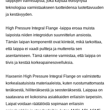
laippojen valmistajista, joka käyttää edistynyttä
teknologiaa varmistaakseen tuotteidensa luotettavuuden
ja kestävyyden.
High Pressure Integral Flange -laippa eroaa muista
laipoista niiden integroidun suunnittelun ansiosta.
Tämän laipan komponentit ovat kiinteät, mikä tarkoittaa,
että laippa ei vaadi pultteja ja muttereita sen
asentamiseen. Tämä rakenne varmistaa, että laippa on
tiivis ja kestää korkeapainesovelluksia.
Haxsenin High Pressure Integral Flange on valmistettu
korkealaatuisista materiaaleista, kuten ruostumattomasta
teräksestä, hiiliteräksestä ja seosteräksestä. Laippaa on
saatavana eri kokoisina asiakkaiden erilaisiin tarpeisiin.
Laipat voidaan räätälöidä sopimaan erilaisiin