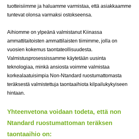
tuotteisiimme ja haluamme varmistaa, että asiakkaamme
tuntevat olonsa varmaksi ostokseensa.
Aihiomme on ylpeänä valmistanut Kiinassa
ammattitaitoisten ammattilaisten tiimimme, jolla on
vuosien kokemus taontateollisuudesta.
Valmistusprosessissamme käytetään uusinta
teknologiaa, minkä ansiosta voimme valmistaa
korkealaatuisimpia Non-Ntandard ruostumattomasta
teräksestä valmistettuja taontaaihiota kilpailukykyiseen
hintaan.
Yhteenvetona voidaan todeta, että non
Ntandard ruostumattoman teräksen
taontaaihio on: