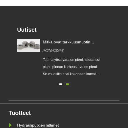
Uutiset
Mitkä ovat tarkkuusmuotin
taonta tärkeimmät edut
2024/03/08
verrattuna tavalliseen
takomiseen?
Taontatyöstövara on pieni, toleranssi
i,
pieni, pinnan karheusarvo on pieni.
jen,
Se voi osittain tai kokonaan korvata
en
osien työstön, joten se säästää
sä.
materiaaleja...
Tuotteet
Hydrauliputkien liittimet