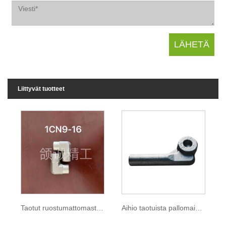
Liittyvät tuotteet
Taotut ruostumattomasta teräksestä valmistetut hydrauliputken liittimet
Aihio taotuista pallomaisista kuorista