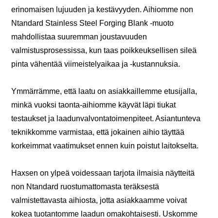
erinomaisen lujuuden ja kestävyyden. Aihiomme non
Ntandard Stainless Steel Forging Blank -muoto
mahdollistaa suuremman joustavuuden
valmistusprosessissa, kun taas poikkeuksellisen sileä
pinta vähentää viimeistelyaikaa ja -kustannuksia.
Ymmärrämme, että laatu on asiakkaillemme etusijalla,
minkä vuoksi taonta-aihiomme käyvät läpi tiukat
testaukset ja laadunvalvontatoimenpiteet. Asiantunteva
teknikkomme varmistaa, että jokainen aihio täyttää
korkeimmat vaatimukset ennen kuin poistut laitokselta.
Haxsen on ylpeä voidessaan tarjota ilmaisia ​​näytteitä
non Ntandard ruostumattomasta teräksestä
valmistettavasta aihiosta, jotta asiakkaamme voivat
kokea tuotantomme laadun omakohtaisesti. Uskomme