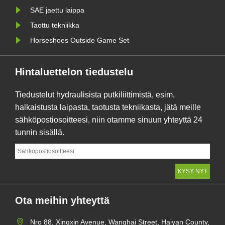
SAE jaettu laippa
Taottu tekniikka
Horseshoes Outside Game Set
Hintaluettelon tiedustelu
Tiedustelut hydraulisista putkiliittimistä, esim.
halkaistusta laipasta, taotusta tekniikasta, jätä meille
sähköpostiosoitteesi, niin otamme sinuun yhteyttä 24
tunnin sisällä.
Ota meihin yhteyttä
Nro 88, Xingxin Avenue, Wanghai Street, Haiyan County,