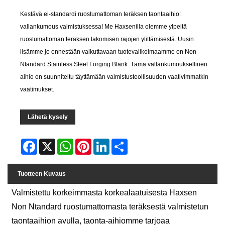
Kestävä ei-standardi ruostumattoman teräksen taontaaihio:
vallankumous valmistuksessa! Me Haxsenilla olemme ylpeitä
ruostumattoman teräksen takomisen rajojen ylittämisestä. Uusin
lisämme jo ennestään vaikuttavaan tuotevalikoimaamme on Non
Ntandard Stainless Steel Forging Blank. Tämä vallankumouksellinen
aihio on suunniteltu täyttämään valmistusteollisuuden vaativimmatkin
vaatimukset.
Lähetä kysely
Facebook
X
WhatsApp
Pinterest
LinkedIn
Share
Tuotteen Kuvaus
Valmistettu korkeimmasta korkealaatuisesta Haxsen
Non Ntandard ruostumattomasta teräksestä valmistetun
taontaaihion avulla, taonta-aihiomme tarjoaa