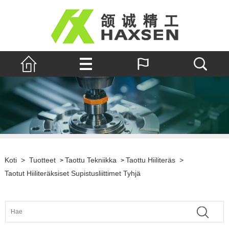
Koti
>
Tuotteet
Taottu Tekniikka
Taottu Hiiliteräs
>
>
>
Taotut Hiiliteräksiset Supistusliittimet Tyhjä