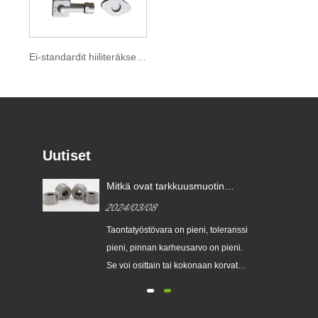
Ei-standardit hiiliteräksestä taotut aihiot
Uutiset
Mitkä ovat tarkkuusmuotin
taonta tärkeimmät edut
2024/03/08
verrattuna tavalliseen
takomiseen?
Taontatyöstövara on pieni, toleranssi
i,
pieni, pinnan karheusarvo on pieni.
jen,
Se voi osittain tai kokonaan korvata
en
osien työstön, joten se säästää
sä.
materiaaleja...