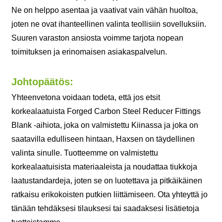
Ne on helppo asentaa ja vaativat vain vähän huoltoa,
joten ne ovat ihanteellinen valinta teollisiin sovelluksiin.
Suuren varaston ansiosta voimme tarjota nopean
toimituksen ja erinomaisen asiakaspalvelun.
Johtopäätös:
Yhteenvetona voidaan todeta, että jos etsit
korkealaatuista Forged Carbon Steel Reducer Fittings
Blank -aihiota, joka on valmistettu Kiinassa ja joka on
saatavilla edulliseen hintaan, Haxsen on täydellinen
valinta sinulle. Tuotteemme on valmistettu
korkealaatuisista materiaaleista ja noudattaa tiukkoja
laatustandardeja, joten se on luotettava ja pitkäikäinen
ratkaisu erikokoisten putkien liittämiseen. Ota yhteyttä jo
tänään tehdäksesi tilauksesi tai saadaksesi lisätietoja