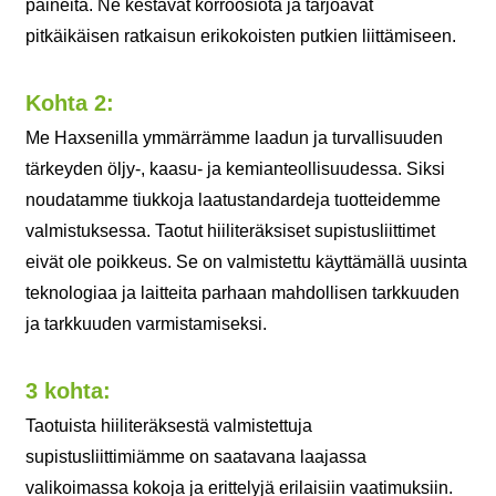
paineita. Ne kestävät korroosiota ja tarjoavat
pitkäikäisen ratkaisun erikokoisten putkien liittämiseen.
Kohta 2:
Me Haxsenilla ymmärrämme laadun ja turvallisuuden
tärkeyden öljy-, kaasu- ja kemianteollisuudessa. Siksi
noudatamme tiukkoja laatustandardeja tuotteidemme
valmistuksessa. Taotut hiiliteräksiset supistusliittimet
eivät ole poikkeus. Se on valmistettu käyttämällä uusinta
teknologiaa ja laitteita parhaan mahdollisen tarkkuuden
ja tarkkuuden varmistamiseksi.
3 kohta:
Taotuista hiiliteräksestä valmistettuja
supistusliittimiämme on saatavana laajassa
valikoimassa kokoja ja erittelyjä erilaisiin vaatimuksiin.