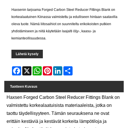
Haxsenin tarjoama Forged Carbon Steel Reducer Fittings Blank on
korkealaatuinen Kiinassa valmistettu ja edulliseen hintaan saatavilla
oleva tuote. Nämä liitosaihiot on suunniteltu erikokoisten putkien
yhdistämiseen ja niitä käytetään laajalti öljy-, kaasu- ja
kemianteollisuudessa.
Lähetä kysely
Facebook
X
WhatsApp
Pinterest
LinkedIn
Share
Tuotteen Kuvaus
Haxsen Forged Carbon Steel Reducer Fittings Blank on
valmistettu korkealaatuisista materiaaleista, jotka on
taottu täydellisyyteen. Tämän seurauksena ne ovat
erittäin kestäviä ja kestävät korkeita lämpötiloja ja