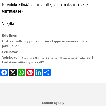
K; Voinko siirtää rahat sinulle, sitten maksat toiselle
toimittajalle?
V: kyllä
Edellinen:
Onko sinulla myyntitavoitteen loppusummavaatimus
jakelijalle?
Seuraava:
Voinko toimittaa tavarat toiselta toimittajalta tehtaallesi?
Ladataan sitten yhdessä?
Facebook
X
WhatsApp
Pinterest
LinkedIn
Share
Lähetä kysely