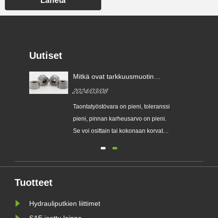
Lähetä
Uutiset
Mitkä ovat tarkkuusmuotin
taonta tärkeimmät edut
2024/03/08
verrattuna tavalliseen
takomiseen?
Taontatyöstövara on pieni, toleranssi
i,
pieni, pinnan karheusarvo on pieni.
jen,
Se voi osittain tai kokonaan korvata
en
osien työstön, joten se säästää
sä.
materiaaleja...
Tuotteet
Hydrauliputkien liittimet
SAE jaettu laippa